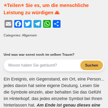
⭐Teilen⭐ Sie es, um die menschliche
Leistung zu würdigen 🙏
E
F
T
T
W
T
m
a
wi
el
h
eil
Categories: Allgemein
ail
c
tt
e
at
e
e
er
gr
s
n
b
a
A
Und was war sonst noch im selben Traum?
o
m
p
Suchen
o
p
k
Ein Ereignis, ein Gegenstand, ein Ort, eine Person...
jedes davon hat seine eigene Deutung. Lesen Sie
die Symbole einzeln, aber behalten Sie das Gefühl
im Hinterkopf, das jedes einzelne Symbol bei Ihnen
hinterlassen hat.
Am Ende ist genau dieses eine