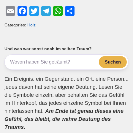
E
F
T
T
W
T
m
a
wi
el
h
eil
Categories:
Holz
ail
c
tt
e
at
e
e
er
gr
s
n
b
a
A
Und was war sonst noch im selben Traum?
o
m
p
Suchen
o
p
k
Ein Ereignis, ein Gegenstand, ein Ort, eine Person...
jedes davon hat seine eigene Deutung. Lesen Sie
die Symbole einzeln, aber behalten Sie das Gefühl
im Hinterkopf, das jedes einzelne Symbol bei Ihnen
hinterlassen hat.
Am Ende ist genau dieses eine
Gefühl, das bleibt, die wahre Deutung des
Traums.