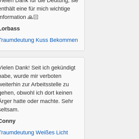
Vielen Dank für die Deutung, sie
enthält eine für mich wichtige
Information 🙏🏻
Lorbass
Traumdeutung Kuss Bekommen
Vielen Dank! Seit ich gekündigt
habe, wurde mir verboten
weiterhin zur Arbeitsstelle zu
gehen, obwohl ich dort keinen
Ärger hatte oder machte. Sehr
seltsam.
Conny
Traumdeutung Weißes Licht