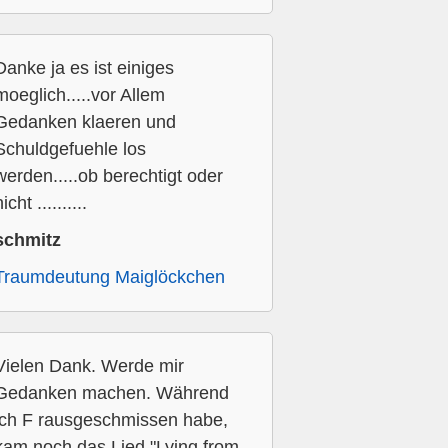
Danke ja es ist einiges
moeglich.....vor Allem
Gedanken klaeren und
Schuldgefuehle los
werden.....ob berechtigt oder
icht ..........
schmitz
Traumdeutung Maiglöckchen
Vielen Dank. Werde mir
Gedanken machen. Während
ich F rausgeschmissen habe,
kam noch das Lied "Lying from