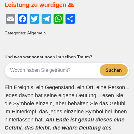
Leistung zu würdigen 🙏
E
F
T
T
W
T
m
a
wi
el
h
eil
Categories: Allgemein
ail
c
tt
e
at
e
e
er
gr
s
n
b
a
A
Und was war sonst noch im selben Traum?
o
m
p
Suchen
o
p
k
Ein Ereignis, ein Gegenstand, ein Ort, eine Person...
jedes davon hat seine eigene Deutung. Lesen Sie
die Symbole einzeln, aber behalten Sie das Gefühl
im Hinterkopf, das jedes einzelne Symbol bei Ihnen
hinterlassen hat.
Am Ende ist genau dieses eine
Gefühl, das bleibt, die wahre Deutung des