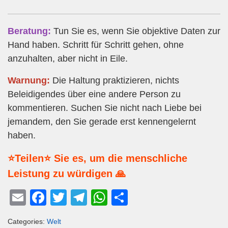
Beratung:
Tun Sie es, wenn Sie objektive Daten zur
Hand haben. Schritt für Schritt gehen, ohne
anzuhalten, aber nicht in Eile.
Warnung:
Die Haltung praktizieren, nichts
Beleidigendes über eine andere Person zu
kommentieren. Suchen Sie nicht nach Liebe bei
jemandem, den Sie gerade erst kennengelernt
haben.
⭐Teilen⭐ Sie es, um die menschliche
Leistung zu würdigen 🙏
E
F
T
T
W
T
m
a
wi
el
h
eil
Categories:
Welt