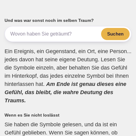
ail
c
tt
e
at
e
e
er
gr
s
n
b
a
A
Und was war sonst noch im selben Traum?
o
m
p
Suchen
o
p
k
Ein Ereignis, ein Gegenstand, ein Ort, eine Person...
jedes davon hat seine eigene Deutung. Lesen Sie
die Symbole einzeln, aber behalten Sie das Gefühl
im Hinterkopf, das jedes einzelne Symbol bei Ihnen
hinterlassen hat.
Am Ende ist genau dieses eine
Gefühl, das bleibt, die wahre Deutung des
Traums.
Wenn es Sie nicht loslässt
Sie haben die Symbole gelesen, und da ist ein
Gefühl geblieben. Wenn Sie sagen können, ob