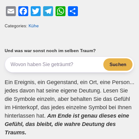
E
F
T
T
W
T
m
a
wi
el
h
eil
Categories:
Kühe
ail
c
tt
e
at
e
e
er
gr
s
n
b
a
A
Und was war sonst noch im selben Traum?
o
m
p
Suchen
o
p
k
Ein Ereignis, ein Gegenstand, ein Ort, eine Person...
jedes davon hat seine eigene Deutung. Lesen Sie
die Symbole einzeln, aber behalten Sie das Gefühl
im Hinterkopf, das jedes einzelne Symbol bei Ihnen
hinterlassen hat.
Am Ende ist genau dieses eine
Gefühl, das bleibt, die wahre Deutung des
Traums.