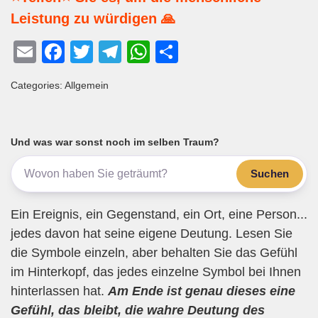
Leistung zu würdigen 🙏
E
F
T
T
W
T
m
a
wi
el
h
eil
Categories: Allgemein
ail
c
tt
e
at
e
e
er
gr
s
n
b
a
A
Und was war sonst noch im selben Traum?
o
m
p
Suchen
o
p
k
Ein Ereignis, ein Gegenstand, ein Ort, eine Person...
jedes davon hat seine eigene Deutung. Lesen Sie
die Symbole einzeln, aber behalten Sie das Gefühl
im Hinterkopf, das jedes einzelne Symbol bei Ihnen
hinterlassen hat.
Am Ende ist genau dieses eine
Gefühl, das bleibt, die wahre Deutung des