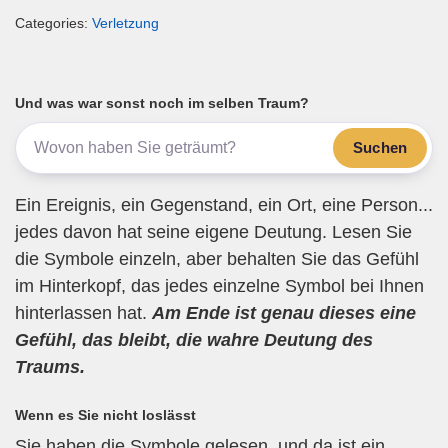
m
a
wi
el
h
eil
Categories:
Verletzung
ail
c
tt
e
at
e
e
er
gr
s
n
b
a
A
Und was war sonst noch im selben Traum?
o
m
p
Suchen
o
p
k
Ein Ereignis, ein Gegenstand, ein Ort, eine Person...
jedes davon hat seine eigene Deutung. Lesen Sie
die Symbole einzeln, aber behalten Sie das Gefühl
im Hinterkopf, das jedes einzelne Symbol bei Ihnen
hinterlassen hat.
Am Ende ist genau dieses eine
Gefühl, das bleibt, die wahre Deutung des
Traums.
Wenn es Sie nicht loslässt
Sie haben die Symbole gelesen, und da ist ein