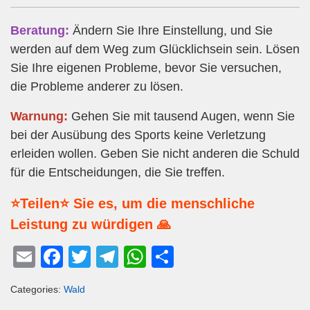
Beratung:
Ändern Sie Ihre Einstellung, und Sie
werden auf dem Weg zum Glücklichsein sein. Lösen
Sie Ihre eigenen Probleme, bevor Sie versuchen,
die Probleme anderer zu lösen.
Warnung:
Gehen Sie mit tausend Augen, wenn Sie
bei der Ausübung des Sports keine Verletzung
erleiden wollen. Geben Sie nicht anderen die Schuld
für die Entscheidungen, die Sie treffen.
⭐Teilen⭐ Sie es, um die menschliche
Leistung zu würdigen 🙏
E
F
T
T
W
T
m
a
wi
el
h
eil
Categories:
Wald
ail
c
tt
e
at
e