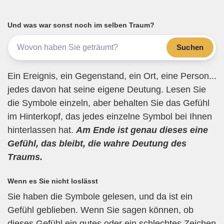
e
er
gr
s
n
b
a
A
Und was war sonst noch im selben Traum?
o
m
p
Suchen
o
p
k
Ein Ereignis, ein Gegenstand, ein Ort, eine Person...
jedes davon hat seine eigene Deutung. Lesen Sie
die Symbole einzeln, aber behalten Sie das Gefühl
im Hinterkopf, das jedes einzelne Symbol bei Ihnen
hinterlassen hat.
Am Ende ist genau dieses eine
Gefühl, das bleibt, die wahre Deutung des
Traums.
Wenn es Sie nicht loslässt
Sie haben die Symbole gelesen, und da ist ein
Gefühl geblieben. Wenn Sie sagen können, ob
dieses Gefühl ein gutes oder ein schlechtes Zeichen