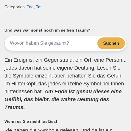
m
a
wi
el
h
eil
Categories:
Tod
,
Tot
ail
c
tt
e
at
e
e
er
gr
s
n
b
a
A
Und was war sonst noch im selben Traum?
o
m
p
Suchen
o
p
k
Ein Ereignis, ein Gegenstand, ein Ort, eine Person...
jedes davon hat seine eigene Deutung. Lesen Sie
die Symbole einzeln, aber behalten Sie das Gefühl
im Hinterkopf, das jedes einzelne Symbol bei Ihnen
hinterlassen hat.
Am Ende ist genau dieses eine
Gefühl, das bleibt, die wahre Deutung des
Traums.
Wenn es Sie nicht loslässt
Sie haben die Symbole gelesen, und da ist ein