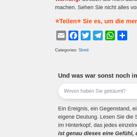
machen. Sehen Sie nicht alles v
⭐Teilen⭐ Sie es, um die me
E
F
T
T
W
T
m
a
wi
el
h
eil
Categories:
Streit
ail
c
tt
e
at
e
e
er
gr
s
n
b
a
A
Und was war sonst noch i
o
m
p
o
p
k
Ein Ereignis, ein Gegenstand, ei
eigene Deutung. Lesen Sie die 
im Hinterkopf, das jedes einzel
ist genau dieses eine Gefühl,