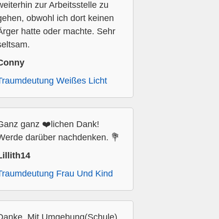
weiterhin zur Arbeitsstelle zu
gehen, obwohl ich dort keinen
Ärger hatte oder machte. Sehr
seltsam.
Conny
Traumdeutung Weißes Licht
Ganz ganz ❤️lichen Dank!
Werde darüber nachdenken. 💐
Lillith14
Traumdeutung Frau Und Kind
Danke. Mit Umgebung(Schule)