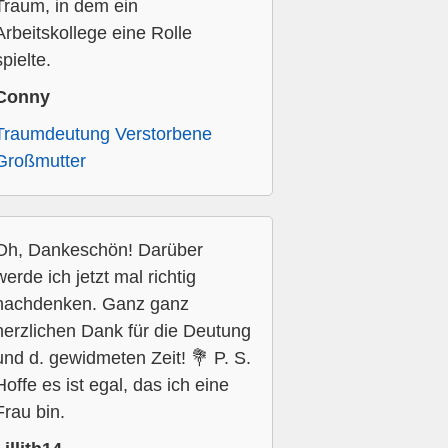
Traum, in dem ein
Arbeitskollege eine Rolle
spielte.
Conny
Traumdeutung Verstorbene
Großmutter
Oh, Dankeschön! Darüber
werde ich jetzt mal richtig
nachdenken. Ganz ganz
herzlichen Dank für die Deutung
und d. gewidmeten Zeit! 💐 P. S.
Hoffe es ist egal, das ich eine
Frau bin.