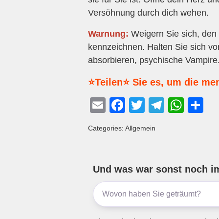
Versöhnung durch dich wehen.
Warnung:
Weigern Sie sich, den S
kennzeichnen. Halten Sie sich von
absorbieren, psychische Vampire
⭐Teilen⭐ Sie es, um die me
E
F
T
T
W
T
m
a
wi
el
h
eil
Categories: Allgemein
ail
c
tt
e
at
e
e
er
gr
s
n
b
a
A
Und was war sonst noch i
o
m
p
o
p
k