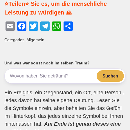
⭐Teilen⭐ Sie es, um die menschliche
Leistung zu würdigen 🙏
E
F
T
T
W
T
m
a
wi
el
h
eil
Categories: Allgemein
ail
c
tt
e
at
e
e
er
gr
s
n
b
a
A
Und was war sonst noch im selben Traum?
o
m
p
Suchen
o
p
k
Ein Ereignis, ein Gegenstand, ein Ort, eine Person...
jedes davon hat seine eigene Deutung. Lesen Sie
die Symbole einzeln, aber behalten Sie das Gefühl
im Hinterkopf, das jedes einzelne Symbol bei Ihnen
hinterlassen hat.
Am Ende ist genau dieses eine