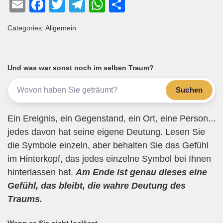
E
F
T
T
W
T
m
a
wi
el
h
eil
Categories: Allgemein
ail
c
tt
e
at
e
e
er
gr
s
n
b
a
A
Und was war sonst noch im selben Traum?
o
m
p
Suchen
o
p
k
Ein Ereignis, ein Gegenstand, ein Ort, eine Person...
jedes davon hat seine eigene Deutung. Lesen Sie
die Symbole einzeln, aber behalten Sie das Gefühl
im Hinterkopf, das jedes einzelne Symbol bei Ihnen
hinterlassen hat.
Am Ende ist genau dieses eine
Gefühl, das bleibt, die wahre Deutung des
Traums.
Wenn es Sie nicht loslässt