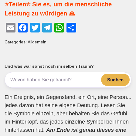
⭐Teilen⭐ Sie es, um die menschliche
Leistung zu würdigen 🙏
E
F
T
T
W
T
m
a
wi
el
h
eil
Categories: Allgemein
ail
c
tt
e
at
e
e
er
gr
s
n
b
a
A
Und was war sonst noch im selben Traum?
o
m
p
Suchen
o
p
k
Ein Ereignis, ein Gegenstand, ein Ort, eine Person...
jedes davon hat seine eigene Deutung. Lesen Sie
die Symbole einzeln, aber behalten Sie das Gefühl
im Hinterkopf, das jedes einzelne Symbol bei Ihnen
hinterlassen hat.
Am Ende ist genau dieses eine