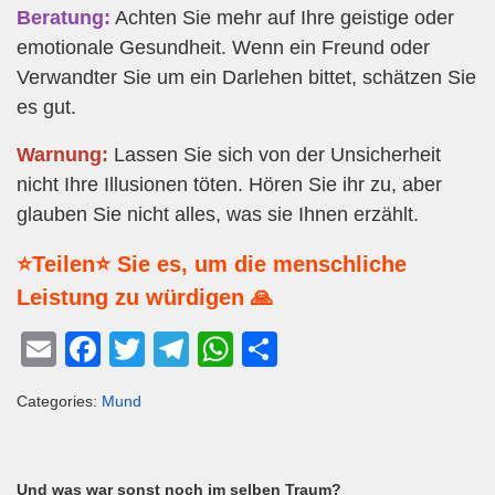
Beratung:
Achten Sie mehr auf Ihre geistige oder
emotionale Gesundheit. Wenn ein Freund oder
Verwandter Sie um ein Darlehen bittet, schätzen Sie
es gut.
Warnung:
Lassen Sie sich von der Unsicherheit
nicht Ihre Illusionen töten. Hören Sie ihr zu, aber
glauben Sie nicht alles, was sie Ihnen erzählt.
⭐Teilen⭐ Sie es, um die menschliche
Leistung zu würdigen 🙏
E
F
T
T
W
T
m
a
wi
el
h
eil
Categories:
Mund
ail
c
tt
e
at
e
e
er
gr
s
n
b
a
A
Und was war sonst noch im selben Traum?