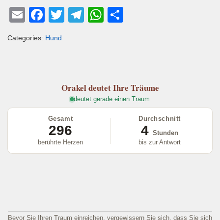
E
F
T
T
W
T
m
a
wi
el
h
eil
Categories:
Hund
ail
c
tt
e
at
e
e
er
gr
s
n
b
a
A
Orakel
deutet Ihre Träume
o
m
p
deutet gerade einen Traum
o
p
Gesamt
Durchschnitt
k
296
4
Stunden
berührte Herzen
bis zur Antwort
Bevor Sie Ihren Traum einreichen, vergewissern Sie sich, dass Sie sich