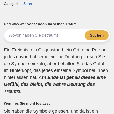
Categories:
Sohn
ail
c
tt
e
at
e
e
er
gr
s
n
b
a
A
Und was war sonst noch im selben Traum?
o
m
p
Suchen
o
p
k
Ein Ereignis, ein Gegenstand, ein Ort, eine Person...
jedes davon hat seine eigene Deutung. Lesen Sie
die Symbole einzeln, aber behalten Sie das Gefühl
im Hinterkopf, das jedes einzelne Symbol bei Ihnen
hinterlassen hat.
Am Ende ist genau dieses eine
Gefühl, das bleibt, die wahre Deutung des
Traums.
Wenn es Sie nicht loslässt
Sie haben die Symbole gelesen, und da ist ein