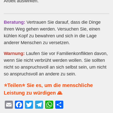
Arbeit auswirken.
Beratung:
Vertrauen Sie darauf, dass die Dinge
Ihren Weg gehen werden. Versuchen Sie, einen
kühlen Kopf zu bewahren und sich in die Lage
anderer Menschen zu versetzen.
Warnung:
Laufen Sie vor Familienkonflikten davon,
wenn Sie nicht verbrüht werden wollen. Sie sollten
nicht so anspruchsvoll an sich selbst sein, um nicht
so anspruchsvoll an andere zu sein.
⭐Teilen⭐ Sie es, um die menschliche
Leistung zu würdigen 🙏
E
F
T
T
W
T
m
a
wi
el
h
eil