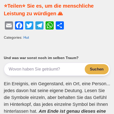
⭐Teilen⭐ Sie es, um die menschliche
Leistung zu würdigen 🙏
E
F
T
T
W
T
m
a
wi
el
h
eil
Categories:
Hut
ail
c
tt
e
at
e
e
er
gr
s
n
b
a
A
Und was war sonst noch im selben Traum?
o
m
p
Suchen
o
p
k
Ein Ereignis, ein Gegenstand, ein Ort, eine Person...
jedes davon hat seine eigene Deutung. Lesen Sie
die Symbole einzeln, aber behalten Sie das Gefühl
im Hinterkopf, das jedes einzelne Symbol bei Ihnen
hinterlassen hat.
Am Ende ist genau dieses eine