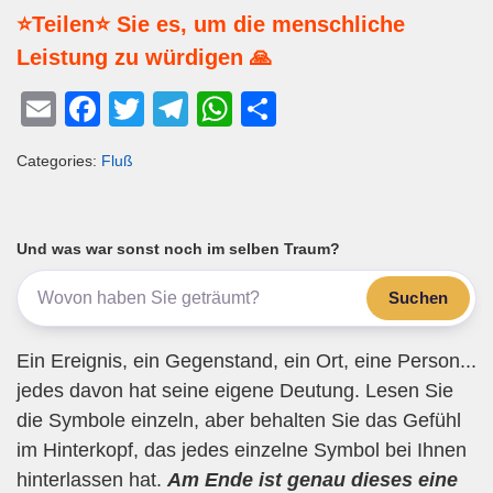
⭐Teilen⭐ Sie es, um die menschliche
Leistung zu würdigen 🙏
E
F
T
T
W
T
m
a
wi
el
h
eil
Categories:
Fluß
ail
c
tt
e
at
e
e
er
gr
s
n
b
a
A
Und was war sonst noch im selben Traum?
o
m
p
Suchen
o
p
k
Ein Ereignis, ein Gegenstand, ein Ort, eine Person...
jedes davon hat seine eigene Deutung. Lesen Sie
die Symbole einzeln, aber behalten Sie das Gefühl
im Hinterkopf, das jedes einzelne Symbol bei Ihnen
hinterlassen hat.
Am Ende ist genau dieses eine