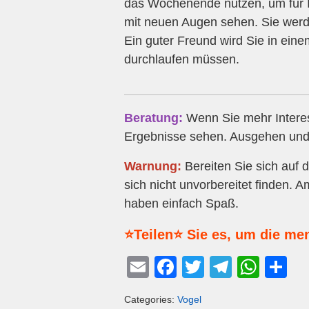
das Wochenende nutzen, um für I
mit neuen Augen sehen. Sie werde
Ein guter Freund wird Sie in ein
durchlaufen müssen.
Beratung:
Wenn Sie mehr Interess
Ergebnisse sehen. Ausgehen und 
Warnung:
Bereiten Sie sich auf
sich nicht unvorbereitet finden.
haben einfach Spaß.
⭐Teilen⭐ Sie es, um die me
E
F
T
T
W
T
m
a
wi
el
h
eil
Categories:
Vogel