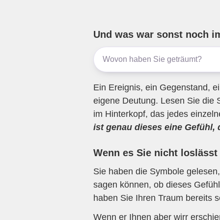
ail
c
tt
e
at
e
e
er
gr
s
n
b
a
A
Und was war sonst noch i
o
m
p
o
p
k
Ein Ereignis, ein Gegenstand, ei
eigene Deutung. Lesen Sie die 
im Hinterkopf, das jedes einzel
ist genau dieses eine Gefühl,
Wenn es Sie nicht loslässt
Sie haben die Symbole gelesen, 
sagen können, ob dieses Gefühl 
haben Sie Ihren Traum bereits s
Wenn er Ihnen aber wirr erschi