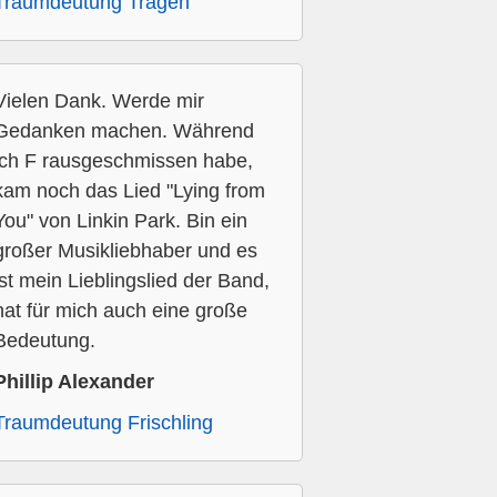
Traumdeutung Tragen
Vielen Dank. Werde mir
Gedanken machen. Während
ich F rausgeschmissen habe,
kam noch das Lied "Lying from
You" von Linkin Park. Bin ein
großer Musikliebhaber und es
ist mein Lieblingslied der Band,
hat für mich auch eine große
Bedeutung.
Phillip Alexander
Traumdeutung Frischling