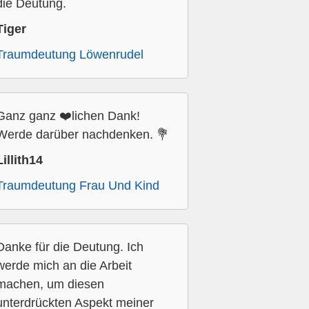
die Deutung.
Tiger
Traumdeutung Löwenrudel
Ganz ganz ❤️lichen Dank!
Werde darüber nachdenken. 💐
Lillith14
Traumdeutung Frau Und Kind
Danke für die Deutung. Ich
werde mich an die Arbeit
machen, um diesen
unterdrückten Aspekt meiner