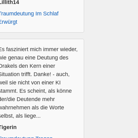
Lillith14
Traumdeutung Im Schlaf
Erwürgt
Es fasziniert mich immer wieder,
wie genau eine Deutung des
Orakels den Kern einer
Situation trifft. Danke! - auch,
weil sie nicht von einer KI
stammt. Es scheint, als könne
der/die Deutende mehr
wahrnehmen als die Worte
selbst, als liege...
Tigerin