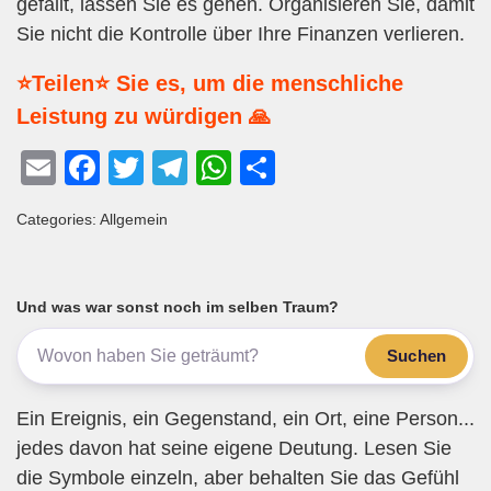
gefällt, lassen Sie es gehen. Organisieren Sie, damit
Sie nicht die Kontrolle über Ihre Finanzen verlieren.
⭐Teilen⭐ Sie es, um die menschliche
Leistung zu würdigen 🙏
E
F
T
T
W
T
m
a
wi
el
h
eil
Categories: Allgemein
ail
c
tt
e
at
e
e
er
gr
s
n
b
a
A
Und was war sonst noch im selben Traum?
o
m
p
Suchen
o
p
k
Ein Ereignis, ein Gegenstand, ein Ort, eine Person...
jedes davon hat seine eigene Deutung. Lesen Sie
die Symbole einzeln, aber behalten Sie das Gefühl