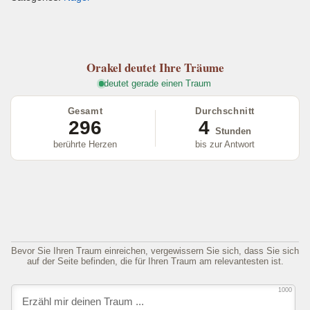
ail
c
tt
e
at
e
e
er
gr
s
n
b
a
A
Orakel
deutet Ihre Träume
o
m
p
deutet gerade einen Traum
o
p
Gesamt
Durchschnitt
k
296
4
Stunden
berührte Herzen
bis zur Antwort
Bevor Sie Ihren Traum einreichen, vergewissern Sie sich, dass Sie sich
auf der Seite befinden, die für Ihren Traum am relevantesten ist.
1000