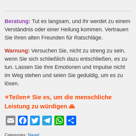
Beratung:
Tut es langsam, und ihr werdet zu einem
Verständnis oder einer Heilung kommen. Vertrauen
Sie Ihren alten Freunden für Ratschläge.
Warnung:
Versuchen Sie, nicht zu streng zu sein,
wenn Sie sich schließlich dazu entschließen, es zu
tun. Lassen Sie Ihre Emotionen und Impulse nicht
im Weg stehen und seien Sie geduldig, um es zu
lösen.
⭐Teilen⭐ Sie es, um die menschliche
Leistung zu würdigen 🙏
E
F
T
T
W
T
m
a
wi
el
h
eil
Categories:
Nagel