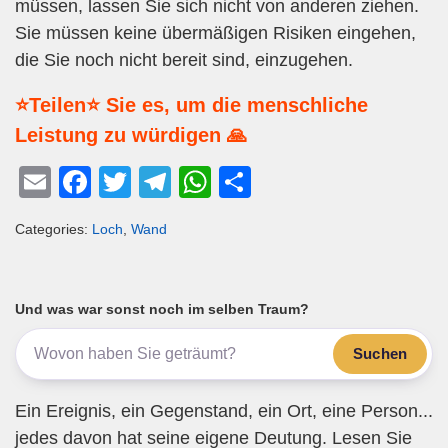
müssen, lassen Sie sich nicht von anderen ziehen.
Sie müssen keine übermäßigen Risiken eingehen,
die Sie noch nicht bereit sind, einzugehen.
⭐Teilen⭐ Sie es, um die menschliche
Leistung zu würdigen 🙏
E
F
T
T
W
T
m
a
wi
el
h
eil
Categories:
Loch
,
Wand
ail
c
tt
e
at
e
e
er
gr
s
n
b
a
A
Und was war sonst noch im selben Traum?
o
m
p
Suchen
o
p
k
Ein Ereignis, ein Gegenstand, ein Ort, eine Person...
jedes davon hat seine eigene Deutung. Lesen Sie