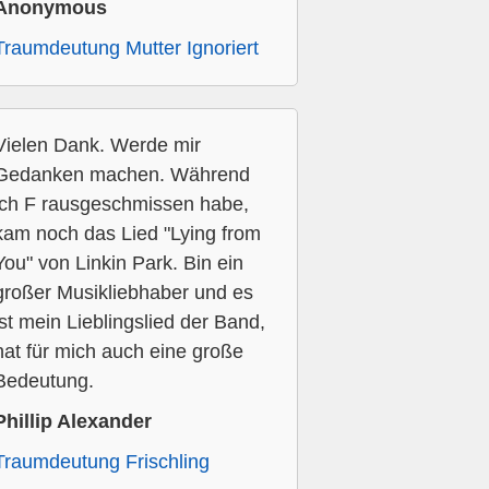
Anonymous
Traumdeutung Mutter Ignoriert
Vielen Dank. Werde mir
Gedanken machen. Während
ich F rausgeschmissen habe,
kam noch das Lied "Lying from
You" von Linkin Park. Bin ein
großer Musikliebhaber und es
ist mein Lieblingslied der Band,
hat für mich auch eine große
Bedeutung.
Phillip Alexander
Traumdeutung Frischling