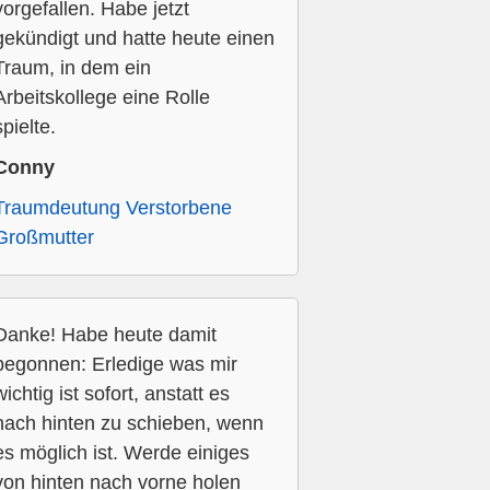
vorgefallen. Habe jetzt
gekündigt und hatte heute einen
Traum, in dem ein
Arbeitskollege eine Rolle
spielte.
Conny
Traumdeutung Verstorbene
Großmutter
Danke! Habe heute damit
begonnen: Erledige was mir
wichtig ist sofort, anstatt es
nach hinten zu schieben, wenn
es möglich ist. Werde einiges
von hinten nach vorne holen