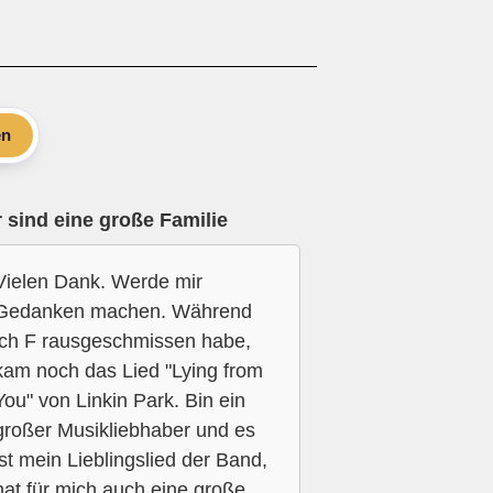
en
 sind eine große Familie
Vielen Dank. Werde mir
Gedanken machen. Während
ich F rausgeschmissen habe,
kam noch das Lied "Lying from
You" von Linkin Park. Bin ein
großer Musikliebhaber und es
ist mein Lieblingslied der Band,
hat für mich auch eine große