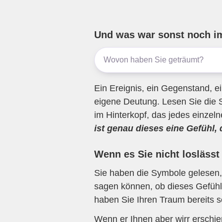
ail
c
tt
e
at
e
e
er
gr
s
n
b
a
A
Und was war sonst noch i
o
m
p
o
p
k
Ein Ereignis, ein Gegenstand, ei
eigene Deutung. Lesen Sie die 
im Hinterkopf, das jedes einzel
ist genau dieses eine Gefühl,
Wenn es Sie nicht loslässt
Sie haben die Symbole gelesen, 
sagen können, ob dieses Gefühl 
haben Sie Ihren Traum bereits s
Wenn er Ihnen aber wirr erschi