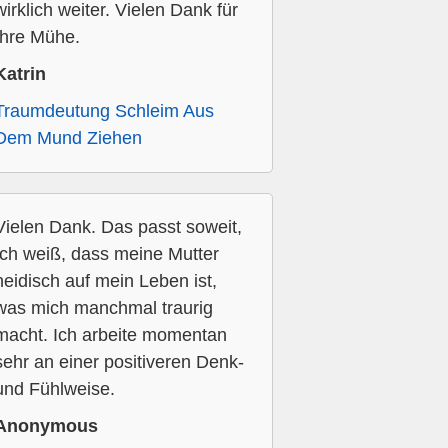
wirklich weiter. Vielen Dank für
Ihre Mühe.
Katrin
Traumdeutung Schleim Aus
Dem Mund Ziehen
Vielen Dank. Das passt soweit,
Ich weiß, dass meine Mutter
neidisch auf mein Leben ist,
was mich manchmal traurig
macht. Ich arbeite momentan
sehr an einer positiveren Denk-
und Fühlweise.
Anonymous