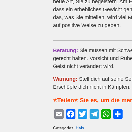
neue Art, Sie zu begeistern. Am
dass ein erhebliches Gewicht ge
das, was Sie mitteilen, wird viel
auf positive Weise zu geben.
Beratung:
Sie müssen mit Schwer
gerecht halten. Vorsicht und Ruh
Geist nicht verändert wird.
Warnung:
Stell dich auf seine Se
Erschöpfe dich nicht in Kämpfen, 
⭐Teilen⭐ Sie es, um die me
E
F
T
T
W
T
m
a
wi
el
h
eil
Categories:
Hals