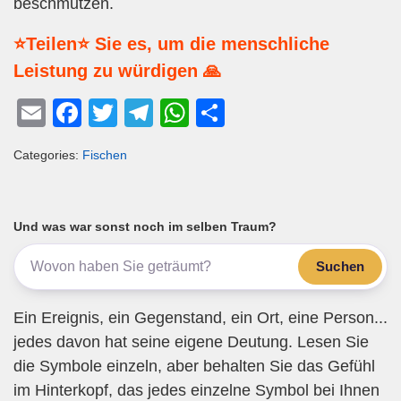
beschmutzen.
⭐Teilen⭐ Sie es, um die menschliche
Leistung zu würdigen 🙏
E
F
T
T
W
T
m
a
wi
el
h
eil
Categories:
Fischen
ail
c
tt
e
at
e
e
er
gr
s
n
b
a
A
Und was war sonst noch im selben Traum?
o
m
p
Suchen
o
p
k
Ein Ereignis, ein Gegenstand, ein Ort, eine Person...
jedes davon hat seine eigene Deutung. Lesen Sie
die Symbole einzeln, aber behalten Sie das Gefühl
im Hinterkopf, das jedes einzelne Symbol bei Ihnen