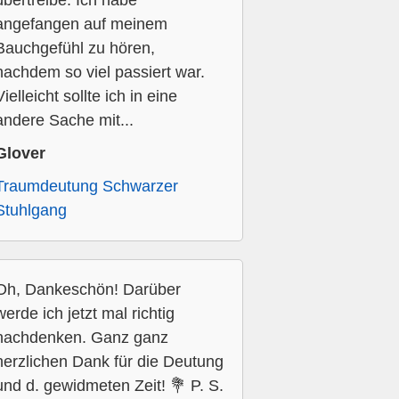
übertreibe. Ich habe
angefangen auf meinem
Bauchgefühl zu hören,
nachdem so viel passiert war.
Vielleicht sollte ich in eine
andere Sache mit...
Glover
Traumdeutung Schwarzer
Stuhlgang
Oh, Dankeschön! Darüber
werde ich jetzt mal richtig
nachdenken. Ganz ganz
herzlichen Dank für die Deutung
und d. gewidmeten Zeit! 💐 P. S.