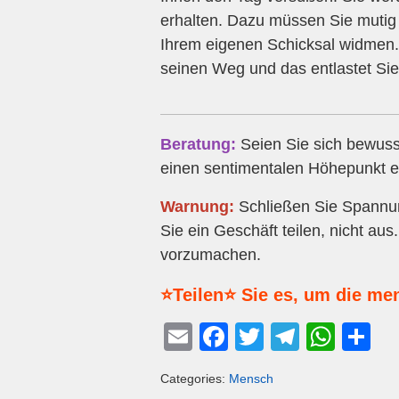
erhalten. Dazu müssen Sie mutig 
Ihrem eigenen Schicksal widmen. S
seinen Weg und das entlastet Sie
Beratung:
Seien Sie sich bewuss
einen sentimentalen Höhepunkt er
Warnung:
Schließen Sie Spannu
Sie ein Geschäft teilen, nicht aus
vorzumachen.
⭐Teilen⭐ Sie es, um die me
E
F
T
T
W
T
m
a
wi
el
h
eil
Categories:
Mensch
ail
c
tt
e
at
e