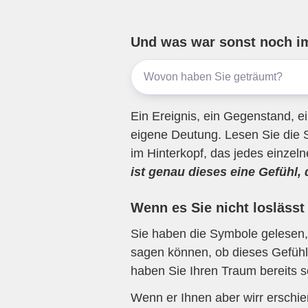
e
er
gr
s
n
b
a
A
Und was war sonst noch i
o
m
p
o
p
k
Ein Ereignis, ein Gegenstand, ei
eigene Deutung. Lesen Sie die 
im Hinterkopf, das jedes einzel
ist genau dieses eine Gefühl,
Wenn es Sie nicht loslässt
Sie haben die Symbole gelesen, 
sagen können, ob dieses Gefühl 
haben Sie Ihren Traum bereits s
Wenn er Ihnen aber wirr erschi