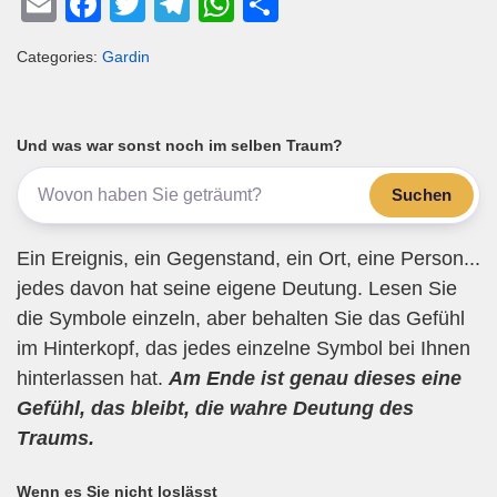
E
F
T
T
W
T
m
a
wi
el
h
eil
Categories:
Gardin
ail
c
tt
e
at
e
e
er
gr
s
n
b
a
A
Und was war sonst noch im selben Traum?
o
m
p
Suchen
o
p
k
Ein Ereignis, ein Gegenstand, ein Ort, eine Person...
jedes davon hat seine eigene Deutung. Lesen Sie
die Symbole einzeln, aber behalten Sie das Gefühl
im Hinterkopf, das jedes einzelne Symbol bei Ihnen
hinterlassen hat.
Am Ende ist genau dieses eine
Gefühl, das bleibt, die wahre Deutung des
Traums.
Wenn es Sie nicht loslässt