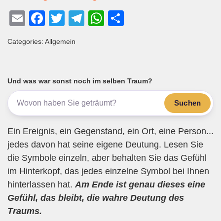
E
F
T
T
W
T
m
a
wi
el
h
eil
Categories: Allgemein
ail
c
tt
e
at
e
e
er
gr
s
n
b
a
A
Und was war sonst noch im selben Traum?
o
m
p
Suchen
o
p
k
Ein Ereignis, ein Gegenstand, ein Ort, eine Person...
jedes davon hat seine eigene Deutung. Lesen Sie
die Symbole einzeln, aber behalten Sie das Gefühl
im Hinterkopf, das jedes einzelne Symbol bei Ihnen
hinterlassen hat.
Am Ende ist genau dieses eine
Gefühl, das bleibt, die wahre Deutung des
Traums.