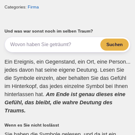
m
a
wi
el
h
eil
Categories:
Firma
ail
c
tt
e
at
e
e
er
gr
s
n
b
a
A
Und was war sonst noch im selben Traum?
o
m
p
Suchen
o
p
k
Ein Ereignis, ein Gegenstand, ein Ort, eine Person...
jedes davon hat seine eigene Deutung. Lesen Sie
die Symbole einzeln, aber behalten Sie das Gefühl
im Hinterkopf, das jedes einzelne Symbol bei Ihnen
hinterlassen hat.
Am Ende ist genau dieses eine
Gefühl, das bleibt, die wahre Deutung des
Traums.
Wenn es Sie nicht loslässt
Sie haben die Symbole gelesen, und da ist ein