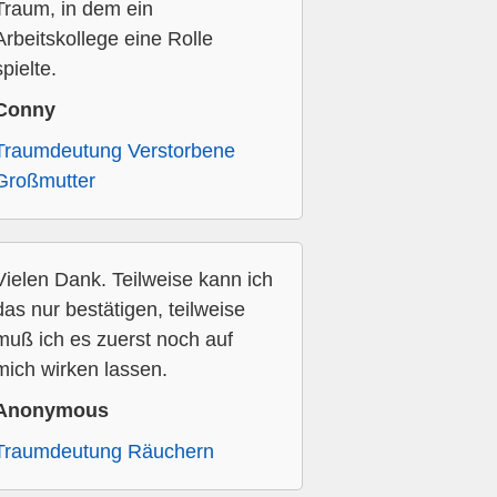
Traum, in dem ein
Arbeitskollege eine Rolle
spielte.
Conny
Traumdeutung Verstorbene
Großmutter
Vielen Dank. Teilweise kann ich
das nur bestätigen, teilweise
muß ich es zuerst noch auf
mich wirken lassen.
Anonymous
Traumdeutung Räuchern