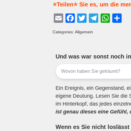
⭐Teilen⭐ Sie es, um die me
E
F
T
T
W
T
m
a
wi
el
h
eil
Categories: Allgemein
ail
c
tt
e
at
e
e
er
gr
s
n
b
a
A
Und was war sonst noch i
o
m
p
o
p
k
Ein Ereignis, ein Gegenstand, ei
eigene Deutung. Lesen Sie die 
im Hinterkopf, das jedes einzel
ist genau dieses eine Gefühl,
Wenn es Sie nicht loslässt