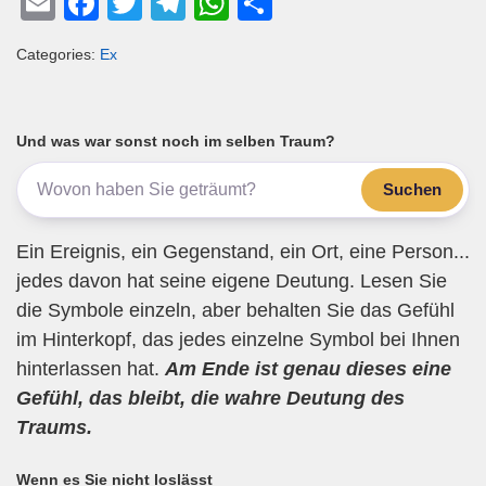
E
F
T
T
W
T
m
a
wi
el
h
eil
Categories:
Ex
ail
c
tt
e
at
e
e
er
gr
s
n
b
a
A
Und was war sonst noch im selben Traum?
o
m
p
Suchen
o
p
k
Ein Ereignis, ein Gegenstand, ein Ort, eine Person...
jedes davon hat seine eigene Deutung. Lesen Sie
die Symbole einzeln, aber behalten Sie das Gefühl
im Hinterkopf, das jedes einzelne Symbol bei Ihnen
hinterlassen hat.
Am Ende ist genau dieses eine
Gefühl, das bleibt, die wahre Deutung des
Traums.
Wenn es Sie nicht loslässt