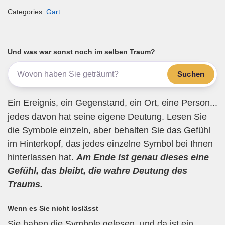
m
a
wi
el
h
eil
Categories:
Gart
ail
c
tt
e
at
e
e
er
gr
s
n
b
a
A
Und was war sonst noch im selben Traum?
o
m
p
Suchen
o
p
k
Ein Ereignis, ein Gegenstand, ein Ort, eine Person...
jedes davon hat seine eigene Deutung. Lesen Sie
die Symbole einzeln, aber behalten Sie das Gefühl
im Hinterkopf, das jedes einzelne Symbol bei Ihnen
hinterlassen hat.
Am Ende ist genau dieses eine
Gefühl, das bleibt, die wahre Deutung des
Traums.
Wenn es Sie nicht loslässt
Sie haben die Symbole gelesen, und da ist ein