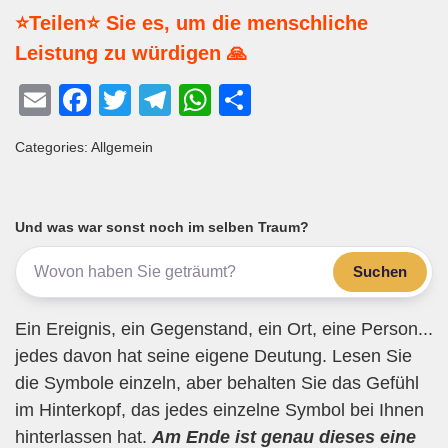
⭐Teilen⭐ Sie es, um die menschliche
Leistung zu würdigen 🙏
E
F
T
T
W
T
m
a
wi
el
h
eil
Categories: Allgemein
ail
c
tt
e
at
e
e
er
gr
s
n
b
a
A
Und was war sonst noch im selben Traum?
o
m
p
Suchen
o
p
k
Ein Ereignis, ein Gegenstand, ein Ort, eine Person...
jedes davon hat seine eigene Deutung. Lesen Sie
die Symbole einzeln, aber behalten Sie das Gefühl
im Hinterkopf, das jedes einzelne Symbol bei Ihnen
hinterlassen hat.
Am Ende ist genau dieses eine