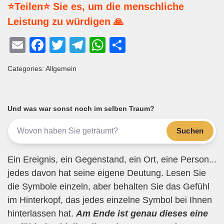
⭐Teilen⭐ Sie es, um die menschliche
Leistung zu würdigen 🙏
E
F
T
T
W
T
m
a
wi
el
h
eil
Categories: Allgemein
ail
c
tt
e
at
e
e
er
gr
s
n
b
a
A
Und was war sonst noch im selben Traum?
o
m
p
Suchen
o
p
k
Ein Ereignis, ein Gegenstand, ein Ort, eine Person...
jedes davon hat seine eigene Deutung. Lesen Sie
die Symbole einzeln, aber behalten Sie das Gefühl
im Hinterkopf, das jedes einzelne Symbol bei Ihnen
hinterlassen hat.
Am Ende ist genau dieses eine