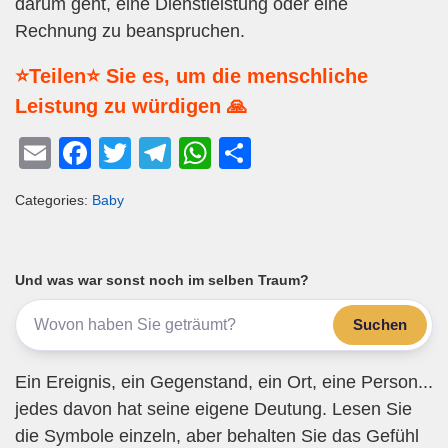
darum geht, eine Dienstleistung oder eine
Rechnung zu beanspruchen.
⭐Teilen⭐ Sie es, um die menschliche
Leistung zu würdigen 🙏
E
F
T
T
W
T
m
a
wi
el
h
eil
Categories:
Baby
ail
c
tt
e
at
e
e
er
gr
s
n
b
a
A
Und was war sonst noch im selben Traum?
o
m
p
Suchen
o
p
k
Ein Ereignis, ein Gegenstand, ein Ort, eine Person...
jedes davon hat seine eigene Deutung. Lesen Sie
die Symbole einzeln, aber behalten Sie das Gefühl