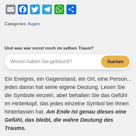
E
F
T
T
W
T
m
a
wi
el
h
eil
Categories:
Augen
ail
c
tt
e
at
e
e
er
gr
s
n
b
a
A
Und was war sonst noch im selben Traum?
o
m
p
Suchen
o
p
k
Ein Ereignis, ein Gegenstand, ein Ort, eine Person...
jedes davon hat seine eigene Deutung. Lesen Sie
die Symbole einzeln, aber behalten Sie das Gefühl
im Hinterkopf, das jedes einzelne Symbol bei Ihnen
hinterlassen hat.
Am Ende ist genau dieses eine
Gefühl, das bleibt, die wahre Deutung des
Traums.