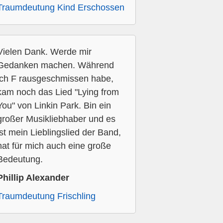
Traumdeutung Kind Erschossen
Vielen Dank. Werde mir
Gedanken machen. Während
ich F rausgeschmissen habe,
kam noch das Lied "Lying from
You" von Linkin Park. Bin ein
großer Musikliebhaber und es
ist mein Lieblingslied der Band,
hat für mich auch eine große
Bedeutung.
Phillip Alexander
Traumdeutung Frischling