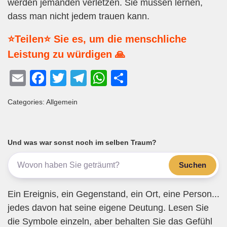
werden jemanden verletzen. Sie müssen lernen,
dass man nicht jedem trauen kann.
⭐Teilen⭐ Sie es, um die menschliche
Leistung zu würdigen 🙏
E
F
T
T
W
T
m
a
wi
el
h
eil
Categories: Allgemein
ail
c
tt
e
at
e
e
er
gr
s
n
b
a
A
Und was war sonst noch im selben Traum?
o
m
p
Suchen
o
p
k
Ein Ereignis, ein Gegenstand, ein Ort, eine Person...
jedes davon hat seine eigene Deutung. Lesen Sie
die Symbole einzeln, aber behalten Sie das Gefühl