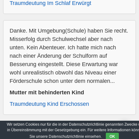
Traumdeutung Im Schlaf Erwürgt
Danke. Mit Umgebung(Schule) haben Sie recht.
Misserfolg durch Schulwechsel aber nach
unten. Kein Abenteuer. Ich hatte mich nach
nach einer Änderung der Schulform auf
Besserung eingestellt. Diese Erwartung war
wohl unrealistisch obwohl das Niveau einer
Förderschule schon unter dem normalen...
Mutter mit behinderten Kind
Traumdeutung Kind Erschossen
Wir setzen Cookies nur für die in der Datenschutzrichtlinie genannten Zwecke
in Übereinstimmung mit der Gesetzgebung ein. Für weitere Informationen kön
Archiv
Datenschutzbestimmungen
Sie unsere Datenschutzrichtlinie einsehen.
OK
© 2017-2026
imTraum.net
|
Alle Rechte vorbehalten.