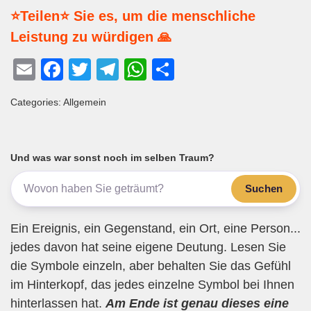
⭐Teilen⭐ Sie es, um die menschliche
Leistung zu würdigen 🙏
E
F
T
T
W
T
m
a
wi
el
h
eil
Categories: Allgemein
ail
c
tt
e
at
e
e
er
gr
s
n
b
a
A
Und was war sonst noch im selben Traum?
o
m
p
Suchen
o
p
k
Ein Ereignis, ein Gegenstand, ein Ort, eine Person...
jedes davon hat seine eigene Deutung. Lesen Sie
die Symbole einzeln, aber behalten Sie das Gefühl
im Hinterkopf, das jedes einzelne Symbol bei Ihnen
hinterlassen hat.
Am Ende ist genau dieses eine