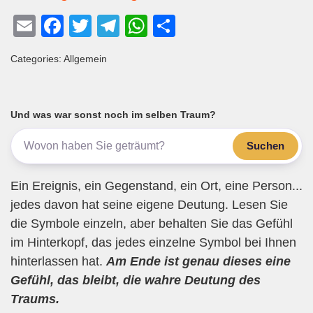
E
F
T
T
W
T
m
a
wi
el
h
eil
Categories: Allgemein
ail
c
tt
e
at
e
e
er
gr
s
n
b
a
A
Und was war sonst noch im selben Traum?
o
m
p
Suchen
o
p
k
Ein Ereignis, ein Gegenstand, ein Ort, eine Person...
jedes davon hat seine eigene Deutung. Lesen Sie
die Symbole einzeln, aber behalten Sie das Gefühl
im Hinterkopf, das jedes einzelne Symbol bei Ihnen
hinterlassen hat.
Am Ende ist genau dieses eine
Gefühl, das bleibt, die wahre Deutung des
Traums.