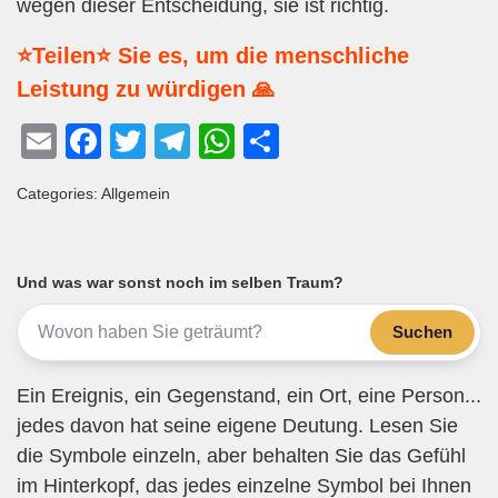
wegen dieser Entscheidung, sie ist richtig.
⭐Teilen⭐ Sie es, um die menschliche
Leistung zu würdigen 🙏
E
F
T
T
W
T
m
a
wi
el
h
eil
Categories: Allgemein
ail
c
tt
e
at
e
e
er
gr
s
n
b
a
A
Und was war sonst noch im selben Traum?
o
m
p
Suchen
o
p
k
Ein Ereignis, ein Gegenstand, ein Ort, eine Person...
jedes davon hat seine eigene Deutung. Lesen Sie
die Symbole einzeln, aber behalten Sie das Gefühl
im Hinterkopf, das jedes einzelne Symbol bei Ihnen