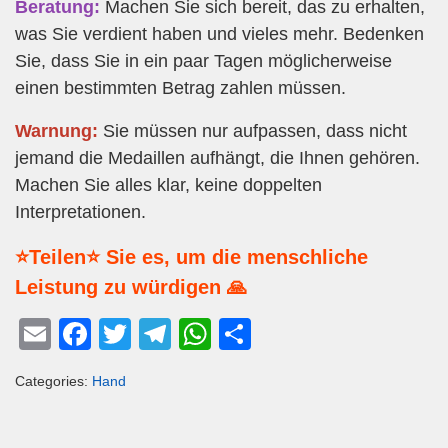
Beratung:
Machen Sie sich bereit, das zu erhalten,
was Sie verdient haben und vieles mehr. Bedenken
Sie, dass Sie in ein paar Tagen möglicherweise
einen bestimmten Betrag zahlen müssen.
Warnung:
Sie müssen nur aufpassen, dass nicht
jemand die Medaillen aufhängt, die Ihnen gehören.
Machen Sie alles klar, keine doppelten
Interpretationen.
⭐Teilen⭐ Sie es, um die menschliche
Leistung zu würdigen 🙏
E
F
T
T
W
T
m
a
wi
el
h
eil
Categories:
Hand
ail
c
tt
e
at
e
e
er
gr
s
n