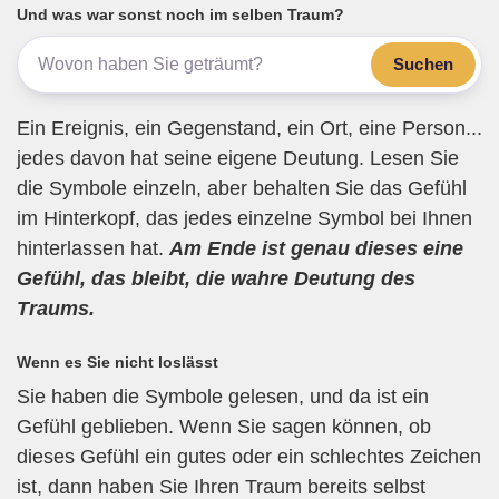
b
a
A
Und was war sonst noch im selben Traum?
o
m
p
Suchen
o
p
k
Ein Ereignis, ein Gegenstand, ein Ort, eine Person...
jedes davon hat seine eigene Deutung. Lesen Sie
die Symbole einzeln, aber behalten Sie das Gefühl
im Hinterkopf, das jedes einzelne Symbol bei Ihnen
hinterlassen hat.
Am Ende ist genau dieses eine
Gefühl, das bleibt, die wahre Deutung des
Traums.
Wenn es Sie nicht loslässt
Sie haben die Symbole gelesen, und da ist ein
Gefühl geblieben. Wenn Sie sagen können, ob
dieses Gefühl ein gutes oder ein schlechtes Zeichen
ist, dann haben Sie Ihren Traum bereits selbst